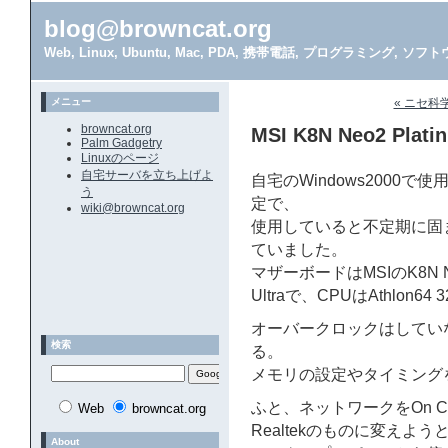
blog@browncat.org
Web, Linux, Ubuntu, Mac, PDA, 携帯電話, プログラミング, 
メニュー
« ニセ科
browncat.org
MSI K8N Neo2 Plat
Palm Gadgetry
Linuxのページ
自宅サーバを立ち上げよ
自宅のWindows2000
う
定で、
wiki@browncat.org
使用していると不定期に固
ていました。
マザーボードはMSIのK8N Neo2
Ultraで、CPUはAthlon64
オーバークロックはしてい
検索
る。
メモリの設定やタイミング
ふと、ネットワークをOn Chi
Web
browncat.org
Realtekのものに変えよう
About