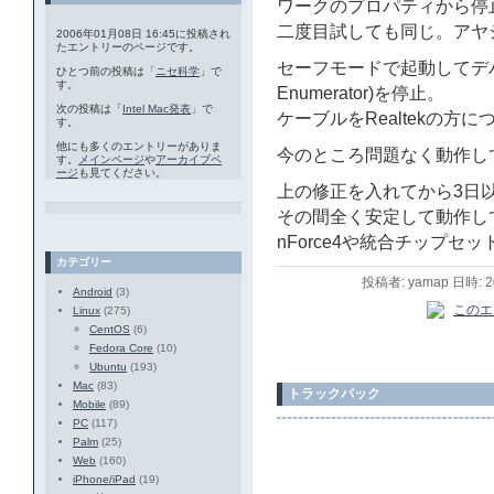
ワークのプロパティから停
二度目試しても同じ。アヤ
2006年01月08日 16:45に投稿され
たエントリーのページです。
セーフモードで起動してデバイス(N
ひとつ前の投稿は「
ニセ科学
」で
す。
Enumerator)を停止。
次の投稿は「
Intel Mac発表
」で
ケーブルをRealtekの
す。
他にも多くのエントリーがありま
今のところ問題なく動作し
す。
メインページ
や
アーカイブペ
ージ
も見てください。
上の修正を入れてから3日
その間全く安定して動作し
nForce4や統合チップ
カテゴリー
投稿者: yamap 日時: 
Android
(3)
Linux
(275)
CentOS
(6)
Fedora Core
(10)
Ubuntu
(193)
Mac
(83)
トラックバック
Mobile
(89)
PC
(117)
Palm
(25)
Web
(160)
iPhone/iPad
(19)