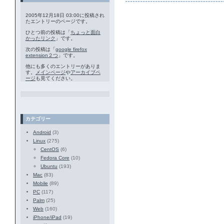
2005年12月18日 03:00に投稿され
たエントリーのページです。
ひとつ前の投稿は「
ちょっと面白
かったリンク
」です。
次の投稿は「
google firefox
extension２つ
」です。
他にも多くのエントリーがありま
す。
メインページ
や
アーカイブペ
ージ
も見てください。
カテゴリー
Android
(3)
Linux
(275)
CentOS
(6)
Fedora Core
(10)
Ubuntu
(193)
Mac
(83)
Mobile
(89)
PC
(117)
Palm
(25)
Web
(160)
iPhone/iPad
(19)