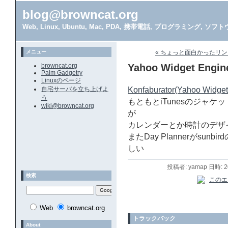
blog@browncat.org
Web, Linux, Ubuntu, Mac, PDA, 携帯電話, プログラミング, 
メニュー
« ちょっと面白かったリン
browncat.org
Yahoo Widget Engin
Palm Gadgetry
Linuxのページ
自宅サーバを立ち上げよ
Konfaburator(Yahoo Widget
う
もともとiTunesのジャ
wiki@browncat.org
が
カレンダーとか時計のデザ
またDay Plannerがsu
しい
投稿者: yamap 日時: 
検索
Web
browncat.org
トラックバック
About