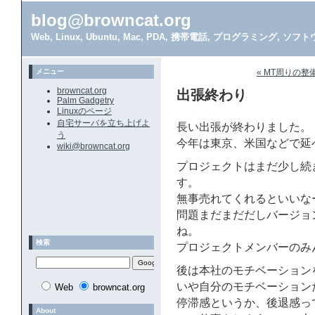
blog@browncat.org
Web, Linux, Ubuntu, Mac, PDA, 携帯電話, プログラミング, 
メニュー
« MT周りの整
browncat.org
出張終わり
Palm Gadgetry
Linuxのページ
自宅サーバを立ち上げよ
長い出張が終わりました。
う
今年は東京、米国などで延
wiki@browncat.org
プロジェクトはまだ少し続
す。
無事売れてくれるといいな
問題まだまだだしバージョ
ね。
検索
プロジェクトメンバーのみ
後は本社のモチベーション
いや自分のモチベーション
Web
browncat.org
停滞感というか、後退感っ
About