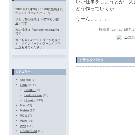
いい仕事をしようとか、大
どう作っていくか
2005年12月26日 03:00に投稿され
たエントリーのページです。
うーん。。。。
ひとつ前の投稿は「
MT周りの整
備
」です。
投稿者: yamap 日時: 
次の投稿は「
sunbird/webdav+α
」
です。
他にも多くのエントリーがありま
す。
メインページ
や
アーカイブペ
ージ
も見てください。
トラックバック
カテゴリー
Android
(3)
Linux
(275)
CentOS
(6)
Fedora Core
(10)
Ubuntu
(193)
Mac
(83)
Mobile
(89)
PC
(117)
Palm
(25)
Web
(160)
iPhone/iPad
(19)