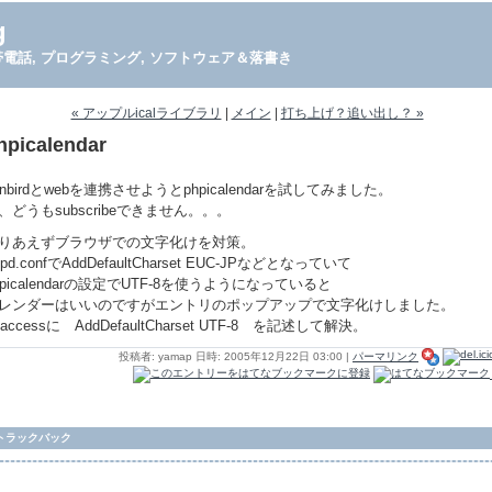
g
PDA, 携帯電話, プログラミング, ソフトウェア＆落書き
« アップルicalライブラリ
|
メイン
|
打ち上げ？追い出し？ »
hpicalendar
unbirdとwebを連携させようとphpicalendarを試してみました。
、どうもsubscribeできません。。。
りあえずブラウザでの文字化けを対策。
ttpd.confでAddDefaultCharset EUC-JPなどとなっていて
hpicalendarの設定でUTF-8を使うようになっていると
レンダーはいいのですがエントリのポップアップで文字化けしました。
htaccessに AddDefaultCharset UTF-8 を記述して解決。
投稿者: yamap 日時: 2005年12月22日 03:00
|
パーマリンク
トラックバック