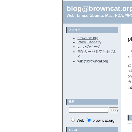
blog@browncat.or
Web, Linux, Ubuntu, Mac, 
メニュー
browncat.org
p
Palm Gadgetry
Linuxのページ
s
自宅サーバを立ち上げよ
が
う
wiki@browncat.org
と
h
p
カ
.
検索
Web
browncat.org
About