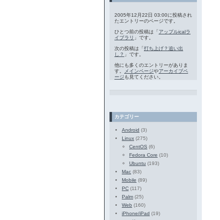
2005年12月22日 03:00に投稿され
たエントリーのページです。
ひとつ前の投稿は「
アップルicalラ
イブラリ
」です。
次の投稿は「
打ち上げ？追い出
し？
」です。
他にも多くのエントリーがありま
す。
メインページ
や
アーカイブペ
ージ
も見てください。
カテゴリー
Android
(3)
Linux
(275)
CentOS
(6)
Fedora Core
(10)
Ubuntu
(193)
Mac
(83)
Mobile
(89)
PC
(117)
Palm
(25)
Web
(160)
iPhone/iPad
(19)